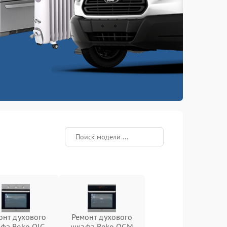
онт духового
Ремонт духового
фа Beko OIG
шкафа Beko OCM