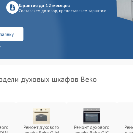
Гарантия до 12 месяцев
Составляем договор, предоставляем гарантию
заявку
и
одели духовых шкафов Beko
вого
Ремонт духового
Ремонт духового
Рем
 OIM
шкафа Beko OIM
шкафа Beko OIG
шка