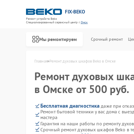
FIX-BEKO
Ремонт устройств Beko
Специализированный cервисный центр г.
Омск
Мы ремонтируем
Срочный ремонт
Це
Главная
Ремонт духовых шкафов Beko в Омске
Ремонт духовых шк
в Омске от 500 руб.
Бесплатная диагностика
даже при отказ
Ремонт бытовой техники у вас дома с вые
мастера
Гарантия на наши работы по ремонту дух
Срочный ремонт духовых шкафов Beko в т
Ремонт стиральных машин Beko
Ремонт посудомоечных машин Beko
Ремонт сушильных машин Beko
Ремонт варочных панелей Beko
Ремонт кухонных комбайнов Beko
Ремонт парогенераторов Beko
Ремонт морозильных камер Beko
Ремонт вертикальных пылесосов Beko
Ремонт водонагревателей Beko
Ремонт микроволновых печей Beko