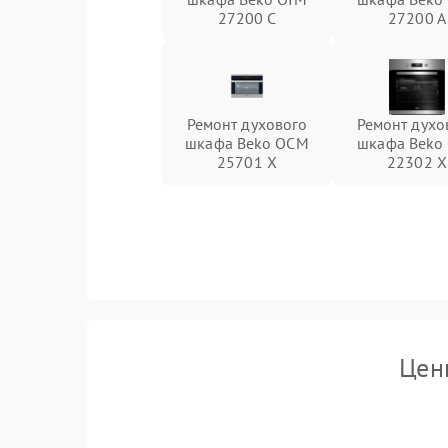
27200 C
27200 A
Ремонт духового
Ремонт духо
шкафа Beko OCM
шкафа Beko
25701 X
22302 X
Цен