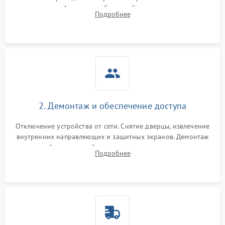
колодке. Анализ жалоб на проблемы с нагревом,
Подробнее
конвекцией, панелью управления или блокировкой дверцы.
2. Демонтаж и обеспечение доступа
Отключение устройства от сети. Снятие дверцы, извлечение
внутренних направляющих и защитных экранов. Демонтаж
задней или верхней панели для прямого доступа к
Подробнее
нагревательным элементам, плате и вентиляторам.