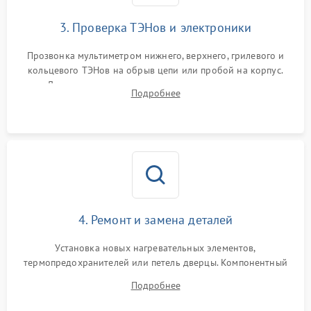
3. Проверка ТЭНов и электроники
Прозвонка мультиметром нижнего, верхнего, грилевого и
кольцевого ТЭНов на обрыв цепи или пробой на корпус.
Диагностика термостата, датчиков температуры,
Подробнее
переключателя режимов и мотора конвекции.
4. Ремонт и замена деталей
Установка новых нагревательных элементов,
термопредохранителей или петель дверцы. Компонентный
ремонт электронного модуля управления, замена
Подробнее
выгоревших реле, восстановление контактов и замена
уплотнителя.