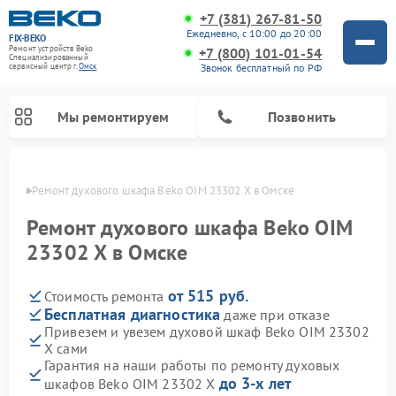
+7 (381) 267-81-50
Ежедневно, с 10:00 до 20:00
FIX-BEKO
Ремонт устройств Beko
+7 (800) 101-01-54
Специализированный
Звонок бесплатный по РФ
cервисный центр г.
Омск
Мы ремонтируем
Позвонить
Омске
Ремонт духового шкафа Beko OIM 23302 X в Омске
Ремонт духового шкафа Beko OIM
23302 X в Омске
от 515 руб.
Стоимость ремонта
Бесплатная диагностика
даже при отказе
Привезем и увезем духовой шкаф Beko OIM 23302
X сами
Ремонт стиральных машин Beko
Ремонт сушильных машин Beko
Ремонт морозильных камер Beko
Ремонт вертикальных пылесосов Beko
Ремонт посудомоечных машин Beko
Ремонт кухонных комбайнов Beko
Ремонт микроволновых печей Beko
Гарантия на наши работы по ремонту духовых
до 3-х лет
шкафов Beko OIM 23302 X