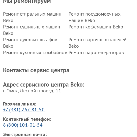
Мы ремонтируем
Ремонт стиральных машин
Ремонт посудомоечных
Beko
машин Beko
Ремонт сушильных машин
Ремонт кофемашин Beko
Beko
Ремонт духовых шкафов
Ремонт варочных панелей
Beko
Beko
Ремонт кухонных комбайнов
Ремонт парогенераторов
Beko
Beko
Ремонт блендеров Beko
Ремонт кофеварок Beko
Контакты сервис центра
Ремонт холодильников Beko
Ремонт морозильных камер
Beko
Адрес сервисного центра Beko:
г. Омск, ​Лесной проезд, 11
Горячая линия:
+7 (381) 267-81-50
Контактный телефон:
8 (800) 101-01-54
Электронная почта: