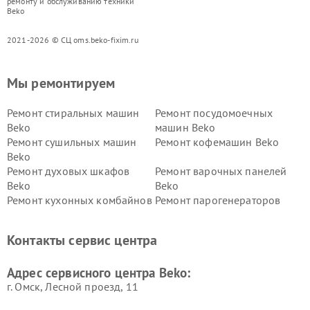
ремонту и обслуживанию техники
Beko
2021-2026 © СЦ oms.beko-fixim.ru
Мы ремонтируем
Ремонт стиральных машин
Ремонт посудомоечных
Beko
машин Beko
Ремонт сушильных машин
Ремонт кофемашин Beko
Beko
Ремонт духовых шкафов
Ремонт варочных панелей
Beko
Beko
Ремонт кухонных комбайнов
Ремонт парогенераторов
Beko
Beko
Ремонт блендеров Beko
Ремонт кофеварок Beko
Контакты сервис центра
Ремонт холодильников Beko
Ремонт морозильных камер
Beko
Адрес сервисного центра Beko:
г. Омск, ​Лесной проезд, 11