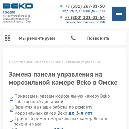
+7 (381) 267-81-50
Ежедневно, с 10:00 до 20:00
FIX-BEKO
Ремонт устройств Beko
+7 (800) 101-01-54
Специализированный
Звонок бесплатный по РФ
cервисный центр г.
Омск
Мы ремонтируем
Позвонить
Омске
Морозильная камера Beko замена панели управления
Замена панели управления на
морозильной камере Beko в Омске
Привезем и увезем морозильную камеру Beko
собственной доставкой
Гарантия на наши работы по ремонту
до 3-х лет
морозильных камер Beko
Ремонт стиральных машин Beko
Ремонт сушильных машин Beko
Ремонт кухонных комбайнов Beko
Ремонт вертикальных пылесосов Beko
Ремонт посудомоечных машин Beko
Ремонт микроволновых печей Beko
Срочный ремонт морозильных камер Beko в
течении часа