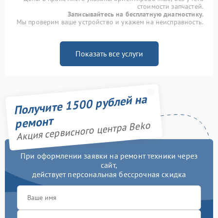
стоимости запчастей.
Записывайтесь на бесплатную диагностику.
Мы проверим ваше устройство и укажем на неисправность.
Показать все услуги
Получите 1500 рублей на
ремонт
Акция сервисного центра Beko
При оформлении заявки на ремонт техники через
сайт,
действует персональная бессрочная скидка