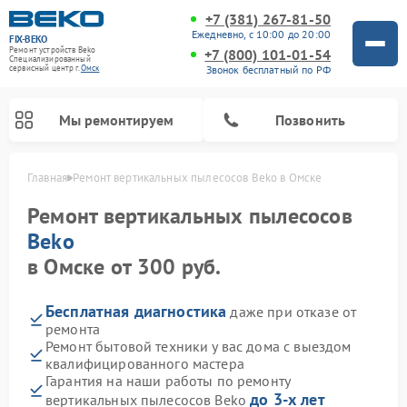
+7 (381) 267-81-50
Ежедневно, с 10:00 до 20:00
FIX-BEKO
Ремонт устройств Beko
+7 (800) 101-01-54
Специализированный
Звонок бесплатный по РФ
cервисный центр г.
Омск
Мы ремонтируем
Позвонить
Главная
Ремонт вертикальных пылесосов Beko в Омске
Ремонт вертикальных пылесосов
Beko
в Омске от 300 руб.
Бесплатная диагностика
даже при отказе от
ремонта
Ремонт бытовой техники у вас дома с выездом
квалифицированного мастера
Ремонт стиральных машин Beko
Ремонт сушильных машин Beko
Ремонт кухонных комбайнов Beko
Ремонт посудомоечных машин Beko
Ремонт морозильных камер Beko
Ремонт микроволновых печей Beko
Гарантия на наши работы по ремонту
до 3-х лет
вертикальных пылесосов Beko