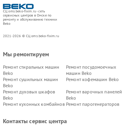
СЦ oms.beko-fixim.ru - сеть
сервисных центров в Омске по
ремонту и обслуживанию техники
Beko
2021-2026 © СЦ oms.beko-fixim.ru
Мы ремонтируем
Ремонт стиральных машин
Ремонт посудомоечных
Beko
машин Beko
Ремонт сушильных машин
Ремонт кофемашин Beko
Beko
Ремонт духовых шкафов
Ремонт варочных панелей
Beko
Beko
Ремонт кухонных комбайнов
Ремонт парогенераторов
Beko
Beko
Ремонт блендеров Beko
Ремонт кофеварок Beko
Контакты сервис центра
Ремонт холодильников Beko
Ремонт морозильных камер
Beko