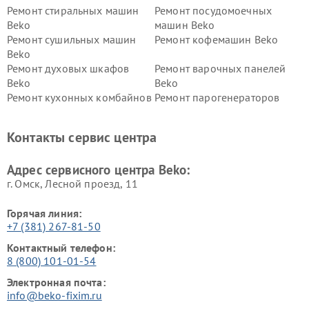
Ремонт стиральных машин
Ремонт посудомоечных
Beko
машин Beko
Ремонт сушильных машин
Ремонт кофемашин Beko
Beko
Ремонт духовых шкафов
Ремонт варочных панелей
Beko
Beko
Ремонт кухонных комбайнов
Ремонт парогенераторов
Beko
Beko
Ремонт блендеров Beko
Ремонт кофеварок Beko
Контакты сервис центра
Ремонт холодильников Beko
Ремонт морозильных камер
Beko
Адрес сервисного центра Beko:
г. Омск, ​Лесной проезд, 11
Горячая линия:
+7 (381) 267-81-50
Контактный телефон:
8 (800) 101-01-54
Электронная почта:
info@beko-fixim.ru