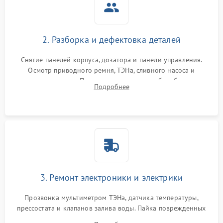
2. Разборка и дефектовка деталей
Снятие панелей корпуса, дозатора и панели управления.
Осмотр приводного ремня, ТЭНа, сливного насоса и
амортизаторов. Проверка подшипников барабана и
Подробнее
крестовины на износ, а манжеты люка на разрывы.
3. Ремонт электроники и электрики
Прозвонка мультиметром ТЭНа, датчика температуры,
прессостата и клапанов залива воды. Пайка поврежденных
дорожек или замена симисторов на плате управления.