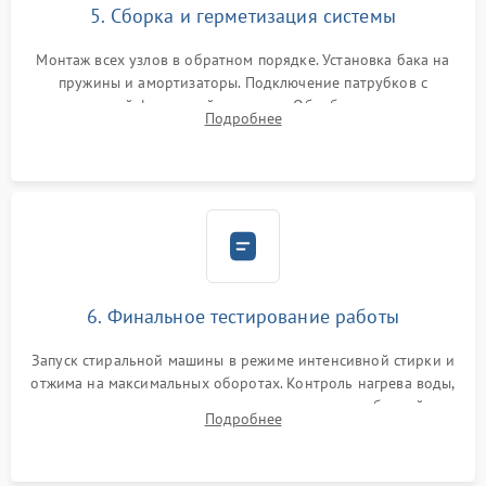
5. Сборка и герметизация системы
Монтаж всех узлов в обратном порядке. Установка бака на
пружины и амортизаторы. Подключение патрубков с
надежной фиксацией хомутами. Обработка стыков
Подробнее
герметиком для предотвращения возможных протечек воды.
6. Финальное тестирование работы
Запуск стиральной машины в режиме интенсивной стирки и
отжима на максимальных оборотах. Контроль нагрева воды,
корректности слива, отсутствия излишних вибраций,
Подробнее
посторонних стуков и протечек под корпусом.