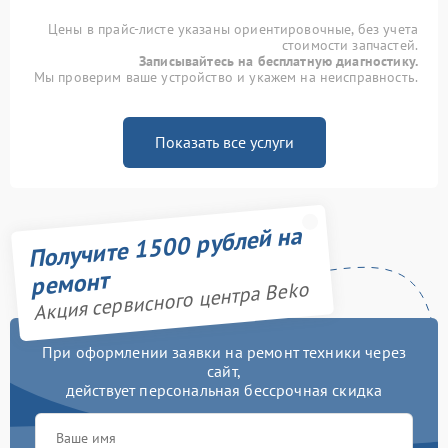
Цены в прайс-листе указаны ориентировочные, без учета
стоимости запчастей.
Записывайтесь на бесплатную диагностику.
Мы проверим ваше устройство и укажем на неисправность.
Показать все услуги
Получите 1500 рублей на
ремонт
Акция сервисного центра Beko
При оформлении заявки на ремонт техники через
сайт,
действует персональная бессрочная скидка