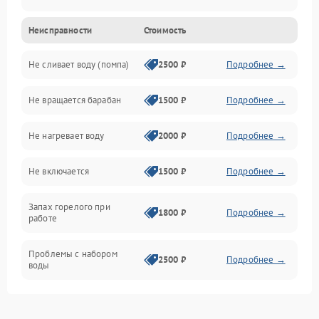
Неисправности
Стоимость
Электропитание
Не сливает воду (помпа)
2500 ₽
Подробнее →
Водоснабжение
Не вращается барабан
1500 ₽
Подробнее →
Слив
Не нагревает воду
2000 ₽
Подробнее →
Программное обеспечение
Не включается
1500 ₽
Подробнее →
Запах горелого при
1800 ₽
Подробнее →
работе
Проблемы с набором
2500 ₽
Подробнее →
воды
Замена ТЭНа
2200 ₽
Подробнее →