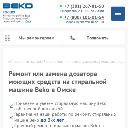
+7 (381) 267-81-50
Ежедневно, с 10:00 до 20:00
FIX-BEKO
Ремонт устройств Beko
+7 (800) 101-01-54
Специализированный
Звонок бесплатный по РФ
cервисный центр г.
Омск
Мы ремонтируем
Позвонить
Омске
Стиральная машина Beko ремонт или замена дозатора моющих средст
Ремонт или замена дозатора
моющих средств на стиральной
машине Beko в Омске
Привезем и увезем стиральную машину Beko
собственной доставкой
Гарантия на наши работы по ремонту стиральных
Ремонт посудомоечных машин Beko
Ремонт морозильных камер Beko
Ремонт вертикальных пылесосов Beko
Ремонт сушильных машин Beko
Ремонт кухонных комбайнов Beko
Ремонт микроволновых печей Beko
до 3-х лет
машин Beko
Срочный ремонт стиральных машин Beko в