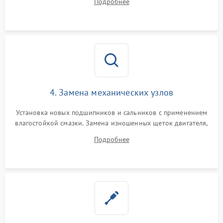
Подробнее
Восстановление целостности проводки и контактов.
4. Замена механических узлов
Установка новых подшипников и сальников с применением
влагостойкой смазки. Замена изношенных щеток двигателя,
порванного ремня привода, неисправного сливного насоса
Подробнее
или поврежденной резиновой манжеты.