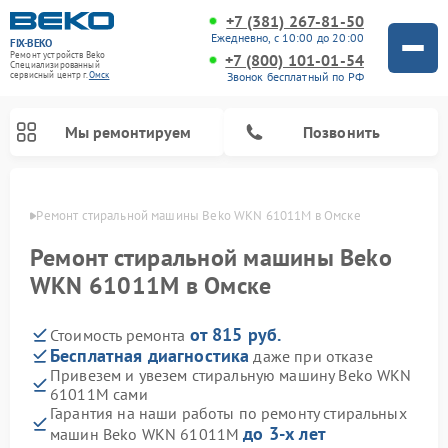
+7 (381) 267-81-50
Ежедневно, с 10:00 до 20:00
FIX-BEKO
Ремонт устройств Beko
+7 (800) 101-01-54
Специализированный
Звонок бесплатный по РФ
cервисный центр г.
Омск
Мы ремонтируем
Позвонить
Омске
Ремонт стиральной машины Beko WKN 61011M в Омске
Ремонт стиральной машины Beko
WKN 61011M в Омске
от 815 руб.
Стоимость ремонта
Бесплатная диагностика
даже при отказе
Привезем и увезем стиральную машину Beko WKN
61011M сами
Ремонт посудомоечных машин Beko
Ремонт морозильных камер Beko
Ремонт вертикальных пылесосов Beko
Ремонт сушильных машин Beko
Ремонт кухонных комбайнов Beko
Ремонт микроволновых печей Beko
Гарантия на наши работы по ремонту стиральных
до 3-х лет
машин Beko WKN 61011M