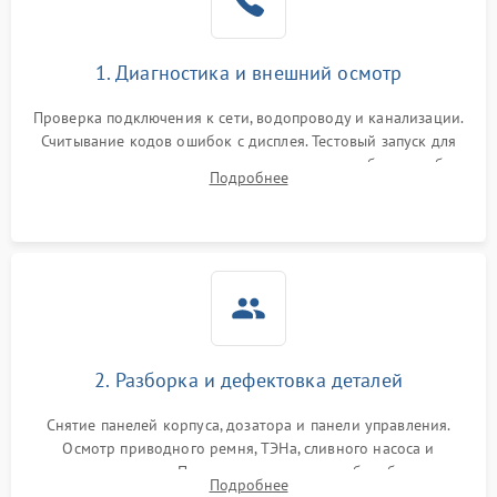
1. Диагностика и внешний осмотр
Проверка подключения к сети, водопроводу и канализации.
Считывание кодов ошибок с дисплея. Тестовый запуск для
выявления посторонних шумов, протечек или сбоев в работе
Подробнее
электронного модуля управления.
2. Разборка и дефектовка деталей
Снятие панелей корпуса, дозатора и панели управления.
Осмотр приводного ремня, ТЭНа, сливного насоса и
амортизаторов. Проверка подшипников барабана и
Подробнее
крестовины на износ, а манжеты люка на разрывы.