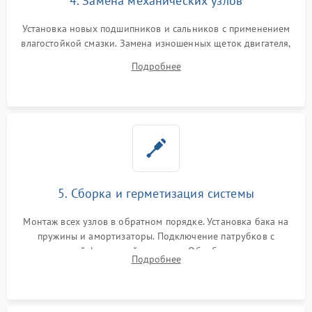
4. Замена механических узлов
Установка новых подшипников и сальников с применением
влагостойкой смазки. Замена изношенных щеток двигателя,
порванного ремня привода, неисправного сливного насоса
Подробнее
или поврежденной резиновой манжеты.
5. Сборка и герметизация системы
Монтаж всех узлов в обратном порядке. Установка бака на
пружины и амортизаторы. Подключение патрубков с
надежной фиксацией хомутами. Обработка стыков
Подробнее
герметиком для предотвращения возможных протечек воды.