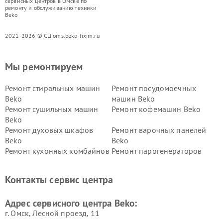
сервисных центров в Омске по
ремонту и обслуживанию техники
Beko
2021-2026 © СЦ oms.beko-fixim.ru
Мы ремонтируем
Ремонт стиральных машин
Ремонт посудомоечных
Beko
машин Beko
Ремонт сушильных машин
Ремонт кофемашин Beko
Beko
Ремонт духовых шкафов
Ремонт варочных панелей
Beko
Beko
Ремонт кухонных комбайнов
Ремонт парогенераторов
Beko
Beko
Ремонт блендеров Beko
Ремонт кофеварок Beko
Контакты сервис центра
Ремонт холодильников Beko
Ремонт морозильных камер
Beko
Адрес сервисного центра Beko:
г. Омск, ​Лесной проезд, 11