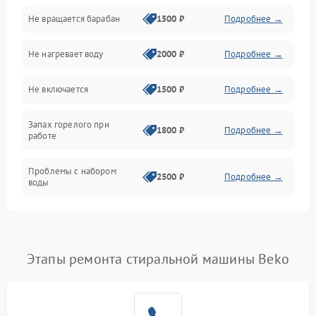
Не вращается барабан
1500 ₽
Подробнее →
Слив
Не нагревает воду
2000 ₽
Подробнее →
Программное обеспечение
Не включается
1500 ₽
Подробнее →
Запах горелого при
1800 ₽
Подробнее →
работе
Проблемы с набором
2500 ₽
Подробнее →
воды
Замена ТЭНа
2200 ₽
Подробнее →
Замена платы управления
2200 ₽
Подробнее →
Этапы ремонта стиральной машины Beko